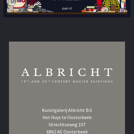
Kunstgalerij Albricht B.V.
Het Huys te Oosterbeek
Utrechtseweg 107
6862 AE Oosterbeek