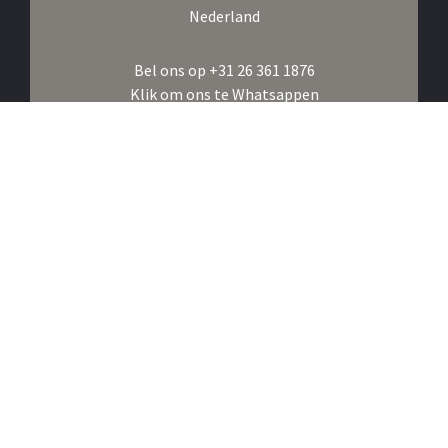
Nederland
Bel ons op
+31 26 361 1876
Klik om ons te Whatsappen
E-mail ons op
info@albricht.nl
Volg ons op
Instagram,
Facebook,
Linkedin
Inschrijven voor de nieuwsbrief
Lid van
CINOA,
TMV,
VHOK
©2026 Kunstgalerij Albricht B.V.
Algemene Voorwaarden
Privacybeleid