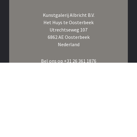
Kunstgalerij Albricht B.V.
Het Huys te Oosterbeek
Utrechtseweg 107
6862 AE Oosterbeek
Nederland
Bel ons op
+31 26 361 1876
Klik om ons te Whatsappen
E-mail ons op
info@albricht.nl
Volg ons op
Instagram,
Facebook,
Linkedin
Inschrijven voor de nieuwsbrief
Lid van
CINOA,
TMV,
VHOK