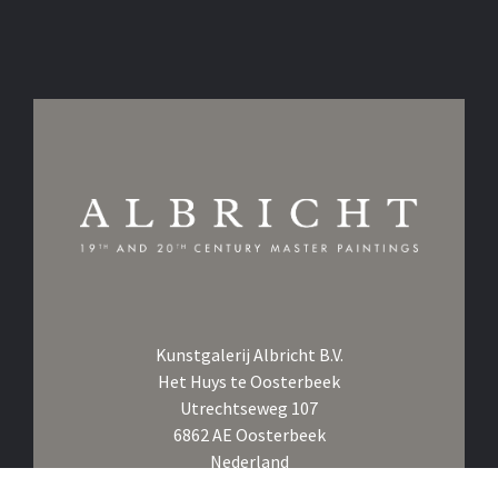
Kunstgalerij Albricht B.V.
Het Huys te Oosterbeek
Utrechtseweg 107
6862 AE Oosterbeek
Nederland