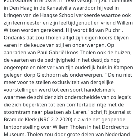
Paul Gabriël in Brussel. In 1890 vestigt hij zich definitief
in Den Haag in de Kanaalvilla waardoor hij veel in
kringen van de Haagse School verkeerde waartoe ook
zijn leermeester en zijn leeftijdgenoot en vriend Willem
Witsen worden gerekend. Hij wordt lid van Pulchri.
Ondanks dat zou Tholen altijd zijn eigen koers blijven
varen in de keuze van stijl en onderwerpen. Op
aanraden van Paul Gabriël koos Tholen ook de huizen,
de vaarten en de bedrijvigheid in het destijds nog
ongerepte en niet ver van zijn ouderlijk huis in Kampen
gelegen dorp Giethoorn als onderwerpen. " De nu niet
meer voor te stellen exclusiviteit van dergelijke
voorstellingen werd tot een soort handelsmerk
waarmee de schilder zich onderscheidde van collega’s
die zich beperkten tot een comfortabel ritje met de
stoomtram naar plaatsen als Laren." schrijft journalist
Bram de Klerk (NRC 2-2-2020) n.a.v.de net geopende
tentoonstelling over Willem Tholen in het Dordrechts
Museum. Tholen zou door grote delen van Nederland