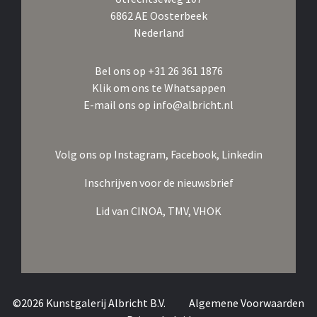
6862 AE Oosterbeek
Nederland
Bel ons op
+31 26 361 1876
Klik om ons te Whatsappen
E-mail ons op
info@albricht.nl
Volg ons op
Instagram,
Facebook,
Linkedin
Inschrijven voor de nieuwsbrief
Lid van
CINOA,
TMV,
VHOK
©2026 Kunstgalerij Albricht B.V.
Algemene Voorwaarden