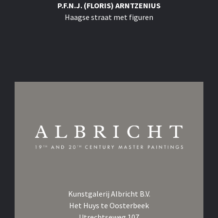
P.F.N.J. (FLORIS) ARNTZENIUS
Haagse straat met figuren
Kunstgalerij Albricht B.V.
Het Huys te Oosterbeek
Utrechtseweg 107