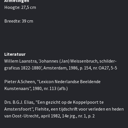
Afmetingen
Hoogte:
27,5
cm
Breedte:
39
cm
Literatuur
Willem Laanstra, 'Johannes (Jan) Weissenbruch, schilder-
graficus 1822-1880', Amsterdam, 1986, p. 154, nr. OA27, 5-5
Pieter A.Scheen, "Lexicon Nederlandse Beeldende
Kunstenaars", 1980, nr. 113 (afb.)
Drs. B.G.J. Elias, "Een gezicht op de Koppelpoort te
Amstersfoort", Flehite, een tijdschrift voor verleden en heden
van Oost-Utrecht, april 1982, 14e jrg., nr. 1, p. 2