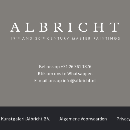
Bel ons op
+31 26 361 1876
Klik om ons te Whatsappen
E-mail ons op
info@albricht.nl
Kunstgalerij Albricht B.V.
Algemene Voorwaarden
Privac