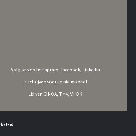
Volg ons op
Instagram,
Facebook,
Linkedin
Inschrijven voor de nieuwsbrief
Lid van
CINOA,
TMV,
VHOK
ybeleid