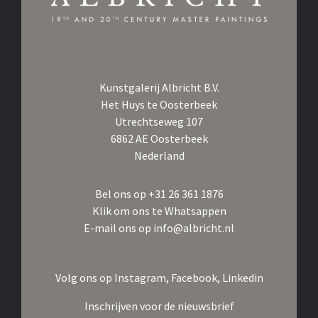
Kunstgalerij Albricht B.V.
Het Huys te Oosterbeek
Utrechtseweg 107
6862 AE Oosterbeek
Nederland
Bel ons op
+31 26 361 1876
Klik om ons te Whatsappen
E-mail ons op
info@albricht.nl
Volg ons op
Instagram,
Facebook,
Linkedin
Inschrijven voor de nieuwsbrief