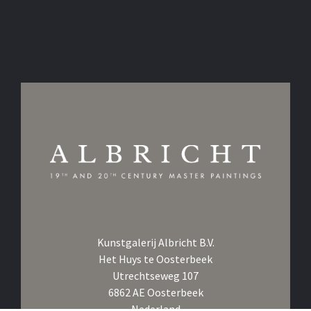
Kunstgalerij Albricht B.V.
Het Huys te Oosterbeek
Utrechtseweg 107
6862 AE Oosterbeek
Nederland