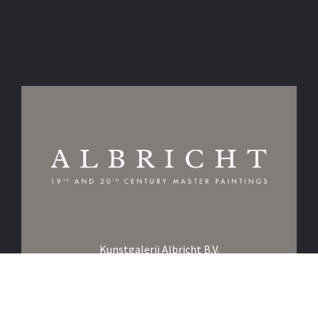
Kunstgalerij Albricht B.V.
Het Huys te Oosterbeek
Utrechtseweg 107
6862 AE Oosterbeek
Nederland