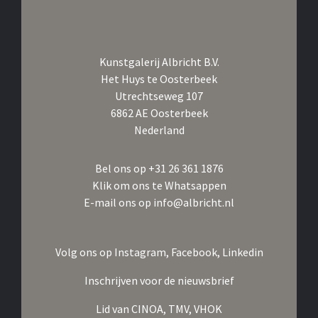
Kunstgalerij Albricht B.V.
Het Huys te Oosterbeek
Utrechtseweg 107
6862 AE Oosterbeek
Nederland
Bel ons op
+31 26 361 1876
Klik om ons te Whatsappen
E-mail ons op
info@albricht.nl
Volg ons op
Instagram,
Facebook,
Linkedin
Inschrijven voor de nieuwsbrief
Lid van
CINOA,
TMV,
VHOK