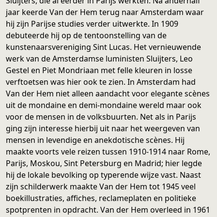
Sluijters, die al eerder in Parijs werkten. Na anderhalf
jaar keerde Van der Hem terug naar Amsterdam waar
hij zijn Parijse studies verder uitwerkte. In 1909
debuteerde hij op de tentoonstelling van de
kunstenaarsvereniging Sint Lucas. Het vernieuwende
werk van de Amsterdamse luministen Sluijters, Leo
Gestel en Piet Mondriaan met felle kleuren in losse
verftoetsen was hier ook te zien. In Amsterdam had
Van der Hem niet alleen aandacht voor elegante scènes
uit de mondaine en demi-mondaine wereld maar ook
voor de mensen in de volksbuurten. Net als in Parijs
ging zijn interesse hierbij uit naar het weergeven van
mensen in levendige en anekdotische scènes. Hij
maakte voorts vele reizen tussen 1910-1914 naar Rome,
Parijs, Moskou, Sint Petersburg en Madrid; hier legde
hij de lokale bevolking op typerende wijze vast. Naast
zijn schilderwerk maakte Van der Hem tot 1945 veel
boekillustraties, affiches, reclameplaten en politieke
spotprenten in opdracht. Van der Hem overleed in 1961