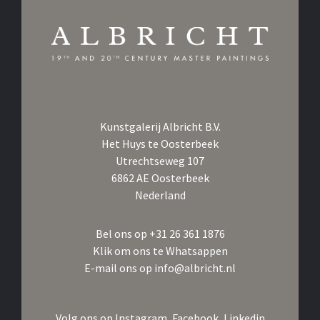
Kunstgalerij Albricht B.V.
Het Huys te Oosterbeek
Utrechtseweg 107
6862 AE Oosterbeek
Nederland
Bel ons op
+31 26 361 1876
Klik om ons te Whatsappen
E-mail ons op
info@albricht.nl
Volg ons op
Instagram,
Facebook,
Linkedin