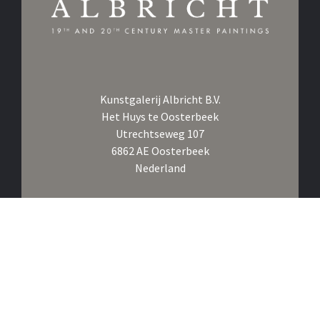
Kunstgalerij Albricht B.V.
Het Huys te Oosterbeek
Utrechtseweg 107
6862 AE Oosterbeek
Nederland
Bel ons op
+31 26 361 1876
Klik om ons te Whatsappen
E-mail ons op
info@albricht.nl
Volg ons op
Instagram,
Facebook,
Linkedin
Inschrijven voor de nieuwsbrief