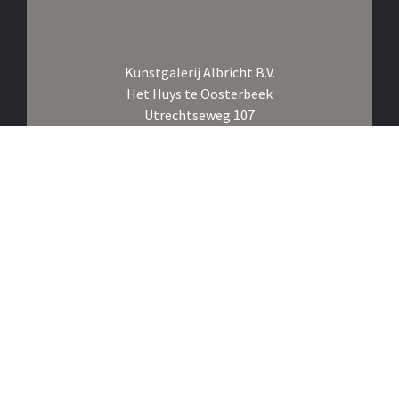
Kunstgalerij Albricht B.V.
Het Huys te Oosterbeek
Utrechtseweg 107
6862 AE Oosterbeek
Nederland
Bel ons op
+31 26 361 1876
Klik om ons te Whatsappen
E-mail ons op
info@albricht.nl
Volg ons op
Instagram,
Facebook,
Linkedin
Inschrijven voor de nieuwsbrief
Lid van
CINOA,
TMV,
VHOK