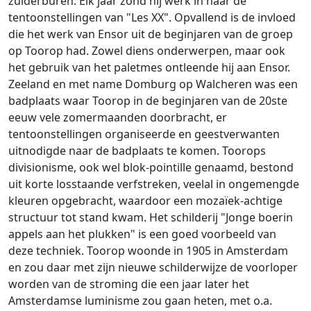
zuiderburen. Elk jaar zond hij werk in naar de
tentoonstellingen van "Les XX". Opvallend is de invloed
die het werk van Ensor uit de beginjaren van de groep
op Toorop had. Zowel diens onderwerpen, maar ook
het gebruik van het paletmes ontleende hij aan Ensor.
Zeeland en met name Domburg op Walcheren was een
badplaats waar Toorop in de beginjaren van de 20ste
eeuw vele zomermaanden doorbracht, er
tentoonstellingen organiseerde en geestverwanten
uitnodigde naar de badplaats te komen. Toorops
divisionisme, ook wel blok-pointille genaamd, bestond
uit korte losstaande verfstreken, veelal in ongemengde
kleuren opgebracht, waardoor een mozaïek-achtige
structuur tot stand kwam. Het schilderij "Jonge boerin
appels aan het plukken" is een goed voorbeeld van
deze techniek. Toorop woonde in 1905 in Amsterdam
en zou daar met zijn nieuwe schilderwijze de voorloper
worden van de stroming die een jaar later het
Amsterdamse luminisme zou gaan heten, met o.a.