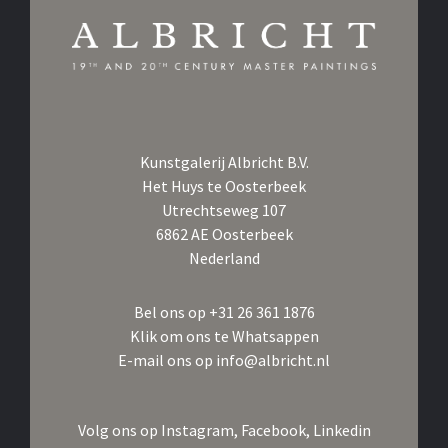
Kunstgalerij Albricht B.V.
Het Huys te Oosterbeek
Utrechtseweg 107
6862 AE Oosterbeek
Nederland
Bel ons op
+31 26 361 1876
Klik om ons te Whatsappen
E-mail ons op
info@albricht.nl
Volg ons op
Instagram,
Facebook,
Linkedin