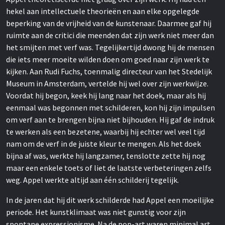
hekel aan intellectuele theorieën en aan elke opgelegde
beperking van de vrijheid van de kunstenaar. Daarmee gaf hij
ruimte aan de critici die meenden dat zijn werk niet meer dan
het smijten met verf was. Tegelijkertijd dwong hij de mensen
die iets meer moeite wilden doen om goed naar zijn werk te
kijken. Aan Rudi Fuchs, toenmalig directeur van het Stedelijk
Museum in Amsterdam, vertelde hij wel over zijn werkwijze.
Voordat hij begon, keek hij lang naar het doek, maar als hij
eenmaal was begonnen met schilderen, kon hij zijn impulsen
om verf aan te brengen bijna niet bijhouden. Hij gaf de indruk
te werken als een bezetene, waarbij hij echter wel veel tijd
nam om de verf in de juiste kleur te mengen. Als het doek
bijna af was, werkte hij langzamer, tenslotte zette hij nog
maar een enkele toets of liet de laatste verbeteringen zelfs
weg. Appel werkte altijd aan één schilderij tegelijk.
In de jaren dat hij dit werk schilderde had Appel een moeilijke
periode. Het kunstklimaat was niet gunstig voor zijn
spontane expressionisme. Na de pop-art waren minimal art