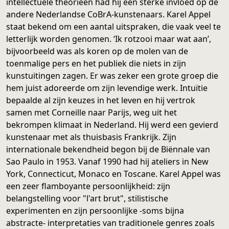
intellectuele theorieën had hij een sterke invloed op de
andere Nederlandse CoBrA-kunstenaars. Karel Appel
staat bekend om een aantal uitspraken, die vaak veel te
letterlijk worden genomen. ‘Ik rotzooi maar wat aan’,
bijvoorbeeld was als koren op de molen van de
toenmalige pers en het publiek die niets in zijn
kunstuitingen zagen. Er was zeker een grote groep die
hem juist adoreerde om zijn levendige werk. Intuïtie
bepaalde al zijn keuzes in het leven en hij vertrok
samen met Corneille naar Parijs, weg uit het
bekrompen klimaat in Nederland. Hij werd een gevierd
kunstenaar met als thuisbasis Frankrijk. Zijn
internationale bekendheid begon bij de Biënnale van
Sao Paulo in 1953. Vanaf 1990 had hij ateliers in New
York, Connecticut, Monaco en Toscane. Karel Appel was
een zeer flamboyante persoonlijkheid: zijn
belangstelling voor "l'art brut", stilistische
experimenten en zijn persoonlijke -soms bijna
abstracte- interpretaties van traditionele genres zoals