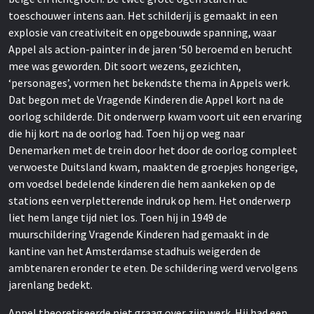
toeschouwer intens aan. Het schilderij is gemaakt in een
explosie van creativiteit en opgebouwde spanning, waar
Appel als action-painter in de jaren ‘50 beroemd en berucht
mee was geworden. Dit soort wezens, gezichten,
‘personages’, vormen het bekendste thema in Appels werk.
Dat begon met de Vragende Kinderen die Appel kort na de
oorlog schilderde. Dit onderwerp kwam voort uit een ervaring
die hij kort na de oorlog had. Toen hij op weg naar
Denemarken met de trein door het door de oorlog compleet
verwoeste Duitsland kwam, maakten de groepjes hongerige,
om voedsel bedelende kinderen die hem aankeken op de
stations een verpletterende indruk op hem. Het onderwerp
liet hem lange tijd niet los. Toen hij in 1949 de
muurschildering Vragende Kinderen had gemaakt in de
kantine van het Amsterdamse stadhuis weigerden de
ambtenaren eronder te eten. De schildering werd vervolgens
jarenlang bedekt.
Appel theoretiseerde niet graag over zijn werk. Hij had een