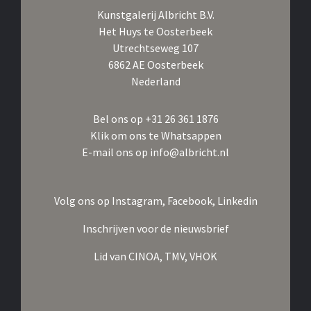
Kunstgalerij Albricht B.V.
Het Huys te Oosterbeek
Utrechtseweg 107
6862 AE Oosterbeek
Nederland
Bel ons op
+31 26 361 1876
Klik om ons te Whatsappen
E-mail ons op
info@albricht.nl
Volg ons op
Instagram,
Facebook,
Linkedin
Inschrijven voor de nieuwsbrief
Lid van
CINOA,
TMV,
VHOK