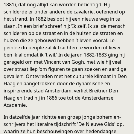
1881), dat nog altijd kan worden bezichtigd. Hij
schilderde er onder andere de cavalerie, oefenend op
het strand. In 1882 besloot hij een nieuwe weg in te
slaan. In een brief schreef hij: ‘Ik zelf, Ik zal de mensch
schilderen op de straat en in de huizen de straten en
huizen die ze gebouwd hebben ’t leven vooral. Le
peintre du peuple zal ik trachten te worden of liever
ben ik al omdat ik ’t wil.’ In de jaren 1882-1883 ging hij
geregeld om met Vincent van Gogh, met wie hij veel
over straat liep ‘om figuren te gaan zoeken en aardige
gevallen’. Ontevreden met het culturele klimaat in Den
Haag en aangetrokken door de dynamische en
inspirerende stad Amsterdam, verliet Breitner Den
Haag en trad hij in 1886 toe tot de Amsterdamse
Academie.
In datzelfde jaar richtte een groep jonge bohemien-
schrijvers het literaire tijdschrift 'De Nieuwe Gids' op,
waarin ze hun beschouwingen over hedendaagse