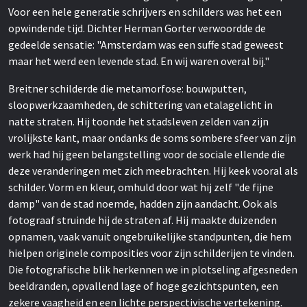
Voor een hele generatie schrijvers en schilders was het een
opwindende tijd. Dichter Herman Gorter verwoordde de
gedeelde sensatie: "Amsterdam was een suffe stad geweest
maar het werd een levende stad. En wij waren overal bij."
Breitner schilderde die metamorfose: bouwputten,
sloopwerkzaamheden, de schittering van etalagelicht in
natte straten. Hij toonde het stadsleven zelden van zijn
vrolijkste kant, maar ondanks de soms sombere sfeer van zijn
werk had hij geen belangstelling voor de sociale ellende die
deze veranderingen met zich meebrachten. Hij keek vooral als
schilder. Vorm en kleur, omhuld door wat hij zelf "de fijne
damp" van de stad noemde, hadden zijn aandacht. Ook als
fotograaf struinde hij de straten af. Hij maakte duizenden
opnamen, vaak vanuit ongebruikelijke standpunten, die hem
hielpen originele composities voor zijn schilderijen te vinden.
Die fotografische blik herkennen we in plotseling afgesneden
beeldranden, opvallend lage of hoge gezichtspunten, een
zekere vaagheid en een lichte perspectivische vertekening.