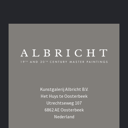
Kunstgalerij Albricht B.V.
Het Huys te Oosterbeek
Utrechtseweg 107
6862 AE Oosterbeek
Nederland