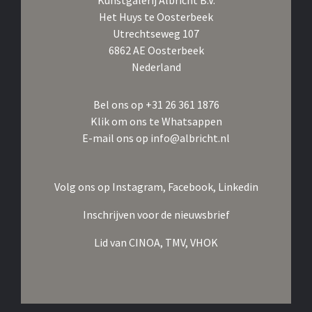
Kunstgalerij Albricht B.V.
Het Huys te Oosterbeek
Utrechtseweg 107
6862 AE Oosterbeek
Nederland
Bel ons op
+31 26 361 1876
Klik om ons te Whatsappen
E-mail ons op
info@albricht.nl
Volg ons op
Instagram,
Facebook,
Linkedin
Inschrijven voor de nieuwsbrief
Lid van
CINOA,
TMV,
VHOK