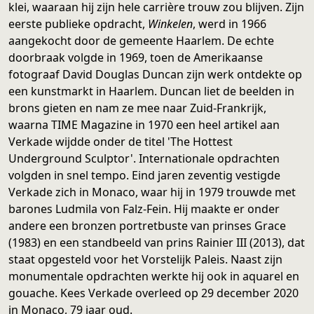
klei, waaraan hij zijn hele carrière trouw zou blijven. Zijn
eerste publieke opdracht,
Winkelen
, werd in 1966
aangekocht door de gemeente Haarlem. De echte
doorbraak volgde in 1969, toen de Amerikaanse
fotograaf David Douglas Duncan zijn werk ontdekte op
een kunstmarkt in Haarlem. Duncan liet de beelden in
brons gieten en nam ze mee naar Zuid-Frankrijk,
waarna TIME Magazine in 1970 een heel artikel aan
Verkade wijdde onder de titel 'The Hottest
Underground Sculptor'. Internationale opdrachten
volgden in snel tempo. Eind jaren zeventig vestigde
Verkade zich in Monaco, waar hij in 1979 trouwde met
barones Ludmila von Falz-Fein. Hij maakte er onder
andere een bronzen portretbuste van prinses Grace
(1983) en een standbeeld van prins Rainier III (2013), dat
staat opgesteld voor het Vorstelijk Paleis. Naast zijn
monumentale opdrachten werkte hij ook in aquarel en
gouache. Kees Verkade overleed op 29 december 2020
in Monaco, 79 jaar oud.