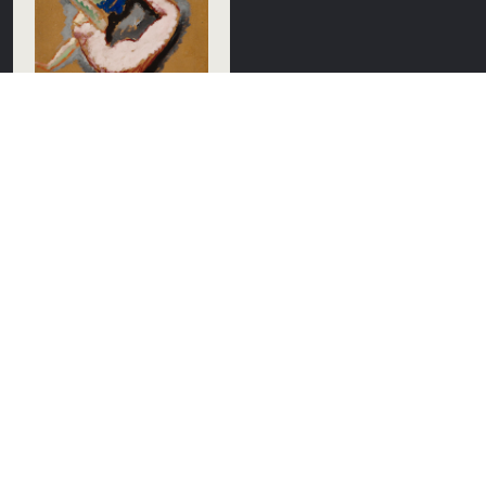
C.T.M. (KEES) VAN
DONGEN
L' Acrobate