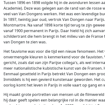
Tussen 1896 en 1898 volgde hij in de avonduren lessen
Academie). Deze was gelegen aan de rand van de rosse 
veel van Van Dongens werken. Het was een levendige b
In 1897, twintig jaar oud, vertrok Van Dongen naar Parijs.
Montmartre. Na vanaf 1898 korte tijd terug te zijn gewee
vanaf 1900 permanent in Parijs. Daar hield hij zich aanvank
schildertrant die hem brengt in het milieu van de Frans
van Dongen te zien was.
Het fauvisme was voor die tijd een nieuw fenomeen. Het 
onvermengde kleuren is kenmerkend voor de fauvisten. Van
gericht, zoals dat van zijn Parijse collega's, als wel int
meer nationalistische kubistische kunst van de Fransen.
Eenmaal gesetteld in Parijs betrekt Van Dongen een groot
Inmiddels is hij een gevierd kunstenaar geworden. Het cul
oorlog komt het leven in Parijs in volle vaart op gang e
Hij maakt grote portretten van mensen uit de filmwereld 
hij daar geeft spelen een belangrijke rol in de manier waa