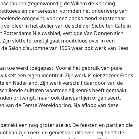
tenschappen (tegenwoordig de Willem de Kooning
rostituees en danseressen vormden het onderwerp van
n boeiende omgeving voor een aankomend kunstenaar.
verbleef in het atelier van de schilder Siebe ten Cate in
 het Rotterdams Nieuwsblad, vestigde Van Dongen zich
 Zijn vlotte tekenstijl gaat moeiteloos over in een
 op de Salon d'automne van 1905 waar ook werk van Kees
dan toe werd toegepast. Vooral het gebruik van pure
elt een eigen identiteit. Zijn werk is niet zozeer Frans
ypte en Nederland. Zijn werk verschilt daardoor van de
rschillende culturen waarmee hij kennis heeft gemaakt.
ienden ontvangt, maar ook danspartijen organiseert.
eken van de Eerste Wereldoorlog. Na afloop van deze
trekt een nog groter atelier. De feesten en partijen die
unt van zijn roem en geniet van dit leven. Hij heeft de