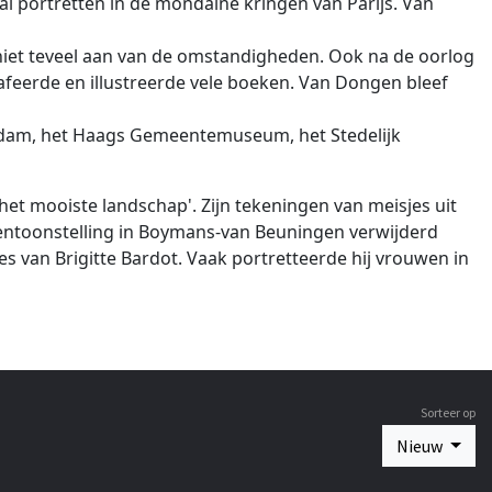
ral portretten in de mondaine kringen van Parijs. Van
niet teveel aan van de omstandigheden. Ook na de oorlog
ografeerde en illustreerde vele boeken. Van Dongen bleef
terdam, het Haags Gemeentemuseum, het Stedelijk
et mooiste landschap'. Zijn tekeningen van meisjes uit
entoonstelling in Boymans-van Beuningen verwijderd
s van Brigitte Bardot. Vaak portretteerde hij vrouwen in
Sorteer op
Nieuw