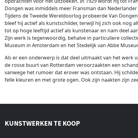
opdrachten voor het uitzoeken. In 1929 wordt hij tot Fran
Dongen was inmiddels meer Fransman dan Nederlander
Tijdens de Tweede Wereldoorlog probeerde Van Dongen zo
bleef hij actief als kunstschilder, terwijl hij zich ook no
tot op hoge leeftijd actief als kunstenaar en nam deel aa
Zijn werk is tegenwoordig, behalve in particuliere col
Museum in Amsterdam en het Stedelijk van Abbe Museum
Als er een onderwerp is dat deel uitmaakt van het werk v
de rosse buurt van Rotterdam veroorzaakten een schand
vanwege het rumoer dat erover was ontstaan. Hij schilder
felle kleuren en met grote ogen. Ook zijn naakten zijn 
KUNSTWERKEN TE KOOP