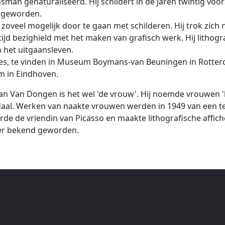
sman genaturaliseerd. Hij schildert in de jaren twintig voo
 geworden.
veel mogelijk door te gaan met schilderen. Hij trok zich 
g altijd bezighield met het maken van grafisch werk. Hij lith
n het uitgaansleven.
lecties, te vinden in Museum Boymans-van Beuningen in Rot
 in Eindhoven.
an Van Dongen is het wel 'de vrouw'. Hij noemde vrouwen 'h
aal. Werken van naakte vrouwen werden in 1949 van een t
de de vriendin van Picasso en maakte lithografische affiche
zeer bekend geworden.