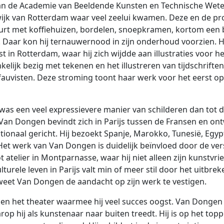
 aan de Academie van Beeldende Kunsten en Technische We
wijk van Rotterdam waar veel zeelui kwamen. Deze en de p
uurt met koffiehuizen, bordelen, snoepkramen, kortom ee
 Daar kon hij ternauwernood in zijn onderhoud voorzien. Hij 
st in Rotterdam, waar hij zich wijdde aan illustraties voor
elijk bezig met tekenen en het illustreren van tijdschriften.
e fauvisten. Deze stroming toont haar werk voor het eerst
was een veel expressievere manier van schilderen dan tot 
 Dongen bevindt zich in Parijs tussen de Fransen en ontwikk
ernationaal gericht. Hij bezoekt Spanje, Marokko, Tunesië, Eg
 Het werk van Van Dongen is duidelijk beïnvloed door de ve
 atelier in Montparnasse, waar hij niet alleen zijn kunstvr
turele leven in Parijs valt min of meer stil door het uitbr
n weet Van Dongen de aandacht op zijn werk te vestigen.
en het theater waarmee hij veel succes oogst. Van Dongen be
rop hij als kunstenaar naar buiten treedt. Hij is op het topp