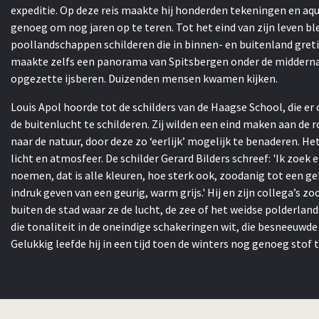
expeditie. Op deze reis maakte hij honderden tekeningen en aq
genoeg om nog jaren op te teren. Tot het eind van zijn leven bl
poollandschappen schilderen die in binnen- en buitenland gret
maakte zelfs een panorama van Spitsbergen onder de middern
opgezette ijsberen. Duizenden mensen kwamen kijken.
Louis Apol hoorde tot de schilders van de Haagse School, die er o
de buitenlucht te schilderen. Zij wilden een eind maken aan de
naar de natuur, door deze zo ‘eerlijk’ mogelijk te benaderen. H
licht en atmosfeer. De schilder Gerard Bilders schreef: 'Ik zoek e
noemen, dat is alle kleuren, hoe sterk ook, zoodanig tot een ge
indruk geven van een geurig, warm grijs.' Hij en zijn collega’s z
buiten de stad waar ze de lucht, de zee of het weidse polderlan
die tonaliteit in de oneindige schakeringen wit, die besneeuw
Gelukkig leefde hij in een tijd toen de winters nog genoeg stof 