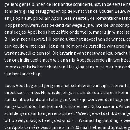
geliefd genre binnen de Hollandse schilderkunst. In de eerste h
schilders graag teruggrepen op de kunst van de Gouden Eeuw, 
en ijs opnieuw populair. Apols leermeester, de romantische land
Hoppenbrouwers, was bekend vanwege zijn winterse landschap
en sleetjes. Apol koos het zelfde onderwerp, maar zijn winterse
Bij hem geen ijspret. Hij benadrukte het gevoel van de winter, d
een koude winterdag. Het ging hem om de verstilde winterse na
werk nauwelijks een rol. Die ervaring van sneeuw en kou bracht 
van oneindig veel tinten wit en grijs. Apol dateerde zijn werk ze
impressionistischer schilderen. Het ging tenslotte niet om de
van het landschap.
Louis Apol begon al jong met het schilderen van zijn sfeervolle
direct succes mee. Hij was de jongste schilder ooit die een konin
aandacht op tentoonstellingen. Voor zijn werk werden hoge pri
aangekocht door het koninklijk huis en het Rijksmuseum. Vince
schilderijen daar hangen en schreef: “Weet ge wel dat ik de ding
wit op wit, dikwijls heel goed vind. (...) Waarachtig dat ding i
van Apols carrière was zijn reis in 1880 naar het eiland Spitsb