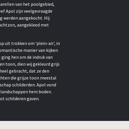
uarellen van het poolgebied,
eef Apol zijn veelgevraagde
ig werden aangekocht. Hij
achtzon, aangekleed met
p uit trokken om ‘plein-air’, in
 romantische manier van kijken
et ging hen om de indruk van
en toon, dien wij gekleurd grijs
heel gebracht, dat ze den
ochten die grijze toon meestal
dschap schilderden. Apol vond
de landschappen hem boden.
tot schilderen gaven.