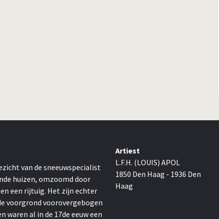
Artiest
L.F.H. (LOUIS) APOL
ezicht van de sneeuwspecialist
1850 Den Haag - 1936 Den
taande huizen, omzoomd door
Haag
 een rijtuig. Het zijn echter
p de voorgrond voorovergebogen
en waren al in de 17de eeuw een