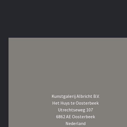
Kunstgalerij Albricht B.V.
Het Huys te Oosterbeek
Utrechtseweg 107
6862 AE Oosterbeek
Nederland