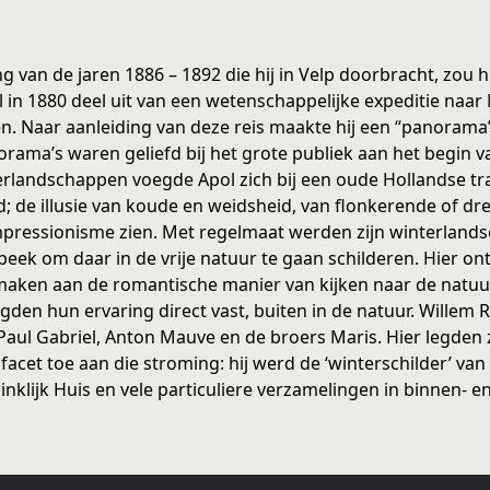
an de jaren 1886 – 1892 die hij in Velp doorbracht, zou hij
n 1880 deel uit van een wetenschappelijke expeditie naa
n. Naar aanleiding van deze reis maakte hij een “panorama”
ama’s waren geliefd bij het grote publiek aan het begin va
erlandschappen voegde Apol zich bij een oude Hollandse tra
 de illusie van koude en weidsheid, van flonkerende of dr
 impressionisme zien. Met regelmaat werden zijn winterland
ek om daar in de vrije natuur te gaan schilderen. Hier ont
aken aan de romantische manier van kijken naar de natuur, 
gden hun ervaring direct vast, buiten in de natuur. Willem R
 Paul Gabriel, Anton Mauve en de broers Maris. Hier legden
cet toe aan die stroming: hij werd de ‘winterschilder’ van 
nklijk Huis en vele particuliere verzamelingen in binnen- e