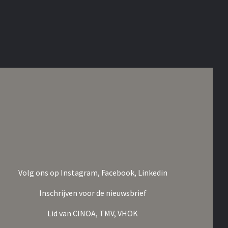
Volg ons op
Instagram,
Facebook,
Linkedin
Inschrijven voor de nieuwsbrief
Lid van
CINOA,
TMV,
VHOK