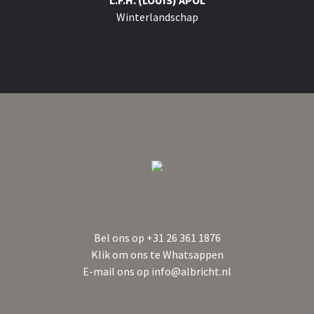
L.F.H. (LOUIS) APOL
Winterlandschap
Bel ons op
+31 26 361 1876
Klik om ons te Whatsappen
E-mail ons op
info@albricht.nl