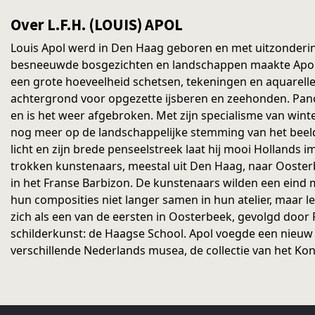
Over L.F.H. (LOUIS) APOL
Louis Apol werd in Den Haag geboren en met uitzondering v
besneeuwde bosgezichten en landschappen maakte Apol i
een grote hoeveelheid schetsen, tekeningen en aquarelle
achtergrond voor opgezette ijsberen en zeehonden. Panor
en is het weer afgebroken. Met zijn specialisme van wint
nog meer op de landschappelijke stemming van het beeld;
licht en zijn brede penseelstreek laat hij mooi Hollands
trokken kunstenaars, meestal uit Den Haag, naar Oosterbe
in het Franse Barbizon. De kunstenaars wilden een eind m
hun composities niet langer samen in hun atelier, maar le
zich als een van de eersten in Oosterbeek, gevolgd door
schilderkunst: de Haagse School. Apol voegde een nieuw fa
verschillende Nederlands musea, de collectie van het Koni