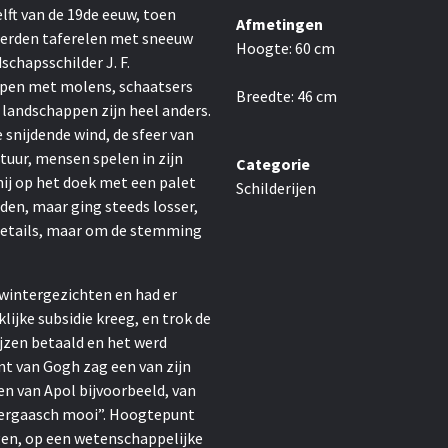
elft van de 19de eeuw, toen
Afmetingen
werden taferelen met sneeuw
Hoogte:
60
cm
schapsschilder J. F.
pen met molens, schaatsers
Breedte:
46
cm
 landschappen zijn heel anders.
e snijdende wind, de sfeer van
tuur, mensen spelen in zijn
Categorie
hij op het doek met een palet
Schilderijen
lden, maar ging steeds losser,
 details, maar om de stemming
 wintergezichten en had er
klijke subsidie kreeg, en trok de
jzen betaald en het werd
nt van Gogh zag een van zijn
en van Apol bijvoorbeeld, van
s weergaasch mooi”. Hoogtepunt
ergen, op een wetenschappelijke