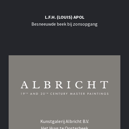
L.F.H. (LOUIS) APOL
Besneeuwde beek bij zonsopgang
Kunstgalerij Albricht B.V.
Het Huys te Oosterbeek