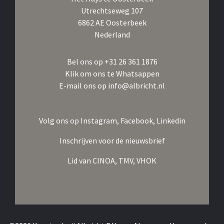
Utrechtseweg 107
6862 AE Oosterbeek
Nederland
Bel ons op
+31 26 361 1876
Klik om ons te Whatsappen
E-mail ons op
info@albricht.nl
Volg ons op
Instagram,
Facebook,
Linkedin
Inschrijven voor de nieuwsbrief
Lid van
CINOA,
TMV,
VHOK