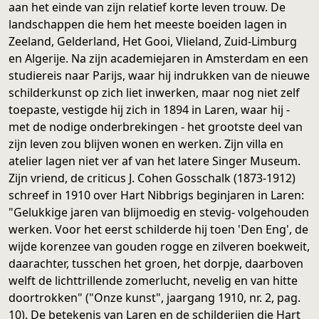
aan het einde van zijn relatief korte leven trouw. De
landschappen die hem het meeste boeiden lagen in
Zeeland, Gelderland, Het Gooi, Vlieland, Zuid-Limburg
en Algerije. Na zijn academiejaren in Amsterdam en een
studiereis naar Parijs, waar hij indrukken van de nieuwe
schilderkunst op zich liet inwerken, maar nog niet zelf
toepaste, vestigde hij zich in 1894 in Laren, waar hij -
met de nodige onderbrekingen - het grootste deel van
zijn leven zou blijven wonen en werken. Zijn villa en
atelier lagen niet ver af van het latere Singer Museum.
Zijn vriend, de criticus J. Cohen Gosschalk (1873-1912)
schreef in 1910 over Hart Nibbrigs beginjaren in Laren:
"Gelukkige jaren van blijmoedig en stevig- volgehouden
werken. Voor het eerst schilderde hij toen 'Den Eng', de
wijde korenzee van gouden rogge en zilveren boekweit,
daarachter, tusschen het groen, het dorpje, daarboven
welft de lichttrillende zomerlucht, nevelig en van hitte
doortrokken" ("Onze kunst", jaargang 1910, nr. 2, pag.
10). De betekenis van Laren en de schilderijen die Hart