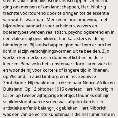
steeds vaker pointillistische landschappen. Of het nu
ging om mensen of om landschappen, Hart Nibbrig
trachtte voortdurend door te dringen tot de essentie
van wat hij waarnam. Mensen in hun omgeving, met
bijzondere aandacht voor arbeiders, wevers en
boerentypes werden realistisch, psychologiserend en in
een vlakke stijl geschilderd; hun karakters wilde hij
blootleggen. Bij landschappen ging het hem er om het
licht in al zijn verschijningsvormen uit te beelden. Zijn
werken kenmerken zich door veel licht en heldere
kleuren. Behalve in het kunstenaarsdorp Laren werkte
en woonde hij voor kortere of langere tijd in Rhenen,
op Vlieland, in Zuid Limburg en in het Zeeuwse
Zoutelande. Hij maakte ook reizen naar Noord-Afrika en
Duitsland. Op 12 oktober 1915 overleed Hart Nibbrig in
Laren op tweeënvijftigjarige leeftijd. Ondanks dat zijn
schildersloopbaan te vroeg was afgebroken is zijn
artistieke erfenis belangrijk gebleken. Hart Nibbrich
was een van de eerste kunstenaars die het luminisme in