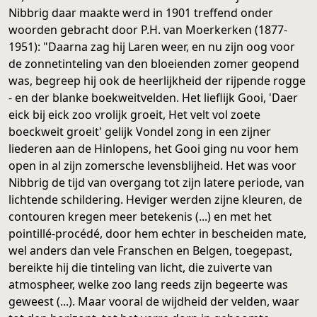
Nibbrig daar maakte werd in 1901 treffend onder
woorden gebracht door P.H. van Moerkerken (1877-
1951): "Daarna zag hij Laren weer, en nu zijn oog voor
de zonnetinteling van den bloeienden zomer geopend
was, begreep hij ook de heerlijkheid der rijpende rogge
- en der blanke boekweitvelden. Het lieflijk Gooi, 'Daer
eick bij eick zoo vrolijk groeit, Het velt vol zoete
boeckweit groeit' gelijk Vondel zong in een zijner
liederen aan de Hinlopens, het Gooi ging nu voor hem
open in al zijn zomersche levensblijheid. Het was voor
Nibbrig de tijd van overgang tot zijn latere periode, van
lichtende schildering. Heviger werden zijne kleuren, de
contouren kregen meer betekenis (...) en met het
pointillé-procédé, door hem echter in bescheiden mate,
wel anders dan vele Franschen en Belgen, toegepast,
bereikte hij die tinteling van licht, die zuiverte van
atmospheer, welke zoo lang reeds zijn begeerte was
geweest (...). Maar vooral de wijdheid der velden, waar