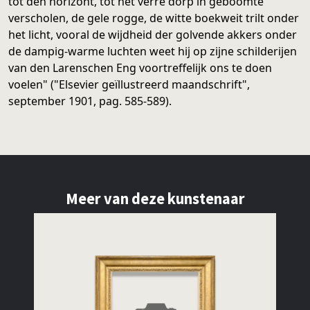
tot den horizont, tot het verre dorp in geboomte
verscholen, de gele rogge, de witte boekweit trilt onder
het licht, vooral de wijdheid der golvende akkers onder
de dampig-warme luchten weet hij op zijne schilderijen
van den Larenschen Eng voortreffelijk ons te doen
voelen" ("Elsevier geïllustreerd maandschrift",
september 1901, pag. 585-589).
Meer van deze kunstenaar