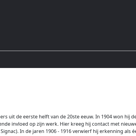
lders uit de eerste helft van de 20ste eeuw. In 1904 won hi
sende invloed op zijn werk. Hier kreeg hij contact met nieu
Signac). In de jaren 1906 - 1916 verwierf hij erkenning al