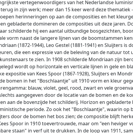
elangrijkste vertegenwoordigers van het Nederlandse lumini
rug in zijn werk; meer dan 15 keer werd deze thematiek - 
oepen herinneringen op aan de composities en het kleurgeb
n gebladerte domineren de composities uit deze jaren. Doo
aar schilderde hij een aantal uitbundige bosgezichten, bo
rticale vorm naast de langere lijnen van de boomstammen ke
an (1872-1944), Leo Gestel (1881-1941) en Sluijters is doo
euren, die een expressie van de beleving van de natuur tot
kunstenaars te zien. In 1908 schilderde Mondriaan zijn be
gd wordt op horizontale en verticale lijnen in gele en blau
e expositie van Kees Spoor (1867-1928), Sluijters en Mond
de bomen in het "Boschlaantje" uit 1910 vorm en kleur gege
urengamma: blauw, violet, geel, rood, zwart en vele groenva
slechts aangegeven door de locatie van de bomen en de kort
 aan de bovenzijde het schilderij. Horizon en gebladerte lop
ministische periode. Zo ook het "Boschlaantje", waarin op bi
uijters door de bomen het bos zien; de compositie blijft herk
d Kees Spoor in 1910 toevertrouwde, maar om "een heviger vo
 staan" in verf uit te drukken. In de loop van 1911, samen