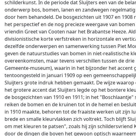
schilderkunst. In de periode dat Sluijters een van de b
onderwerp bos, bomen, lanen en zandwegen regelmatig te
door hem behandeld. De bosgezichten uit 1907 en 1908 r
het perspectief en de nog precieze weergave van bomen e
vriendin Greet van Cooten naar het Brabantse Heeze. Ald
divisionistische korte verfstreken in horizontale en ve
dezelfde onderwerpen en samenwerking tussen Piet Mondria
geven de natuurstudies van bomen in niet-realistische kl
overeenkomsten, maar tevens verschillen tussen de drie 
Gemeente-museum), waarin in het bijzonder het accent gele
tentoongesteld in januari 1909 op een gemeenschappelijk
Sluijters grote indruk hebben gemaakt. De wijze waarop 
het grotere accent dat Sluijters legde op het bontere kle
de bosgezichten van 1910 en 1911; in het "Boschlaantje" 
reiken de bomen en de kruinen tot in de hemel en besluiten
in 1910 maakte, behoren tot de fraaiste werken uit zijn lu
brede en smalle kleurvlakken zich voltrekt. Toch blijft Sl
om met kleuren te patsen", zoals hij zijn schildersvrien
door de dingen die boven het gewoon optisch waarneembare